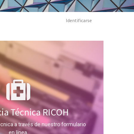
Identificarse
cia Técnica RICOH
écnica a través de nuestro formulario
en línea.